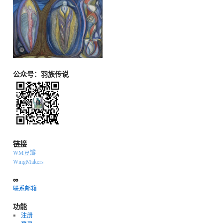
公众号：羽族传说
链接
WM豆瓣
WingMakers
∞
联系邮箱
功能
注册