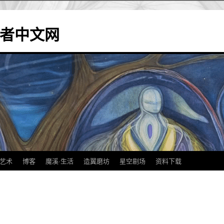
造翼者中文网
艺术
博客
魔溪·生活
造翼磨坊
星空剧场
资料下载