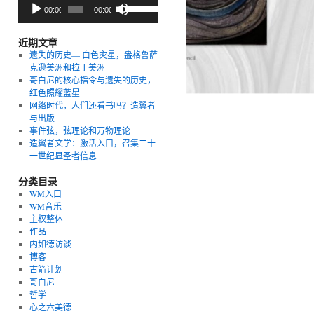
音
使
00:00
00:00
频
用
播
上/
放
下
近期文章
器
箭
遗失的历史— 白色灾星，盎格鲁萨
头
克逊美洲和拉丁美洲
键
哥白尼的核心指令与遗失的历史，
来
红色照耀蓝星
增
网络时代，人们还看书吗？造翼者
高
与出版
或
事件弦，弦理论和万物理论
降
造翼者文学：激活入口，召集二十
低
一世纪显圣者信息
音
量。
分类目录
WM入口
WM音乐
主权整体
作品
内如德访谈
博客
古箭计划
哥白尼
哲学
心之六美德