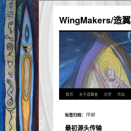
WingMakers/
首页
关于造翼者
文学
作品
跳
至
传输
标签归档：
正
最初源头传输
文