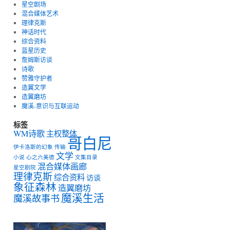
星空剧场
混合媒体艺术
理律克斯
神话时代
综合资料
蓝星历史
詹姆斯访谈
诗歌
赞雅守护者
造翼文学
造翼磨坊
魔溪-意识与互联运动
标签
WM诗歌
主权整体
哥白尼
伊卡洛斯的幻象
传输
文学
小说
心之六美德
文集目录
混合媒体画廊
星空剧院
理律克斯
综合资料
访谈
象征森林
造翼磨坊
魔溪生活
魔溪故事书