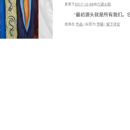
发表于
2017-12-08
由
六道火焰
“最初源头就是所有我们。它
发表在
作品
|
标签为
传输
|
留下评论