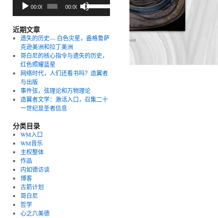
音
使
00:00
00:00
频
用
播
上/
放
下
近期文章
器
箭
遗失的历史— 白色灾星，盎格鲁萨
头
克逊美洲和拉丁美洲
键
哥白尼的核心指令与遗失的历史，
来
红色照耀蓝星
增
网络时代，人们还看书吗？造翼者
高
与出版
或
事件弦，弦理论和万物理论
降
造翼者文学：激活入口，召集二十
低
一世纪显圣者信息
音
量。
分类目录
WM入口
WM音乐
主权整体
作品
内如德访谈
博客
古箭计划
哥白尼
哲学
心之六美德