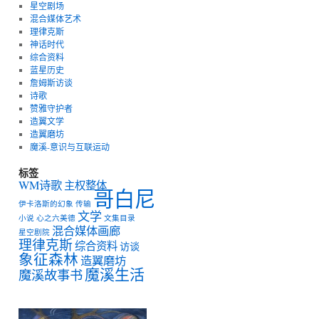
星空剧场
混合媒体艺术
理律克斯
神话时代
综合资料
蓝星历史
詹姆斯访谈
诗歌
赞雅守护者
造翼文学
造翼磨坊
魔溪-意识与互联运动
标签
WM诗歌
主权整体
哥白尼
伊卡洛斯的幻象
传输
文学
小说
心之六美德
文集目录
混合媒体画廊
星空剧院
理律克斯
综合资料
访谈
象征森林
造翼磨坊
魔溪生活
魔溪故事书