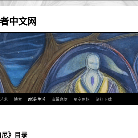
造翼者中文网
艺术
博客
魔溪·生活
造翼磨坊
星空剧场
资料下载
白尼》目录