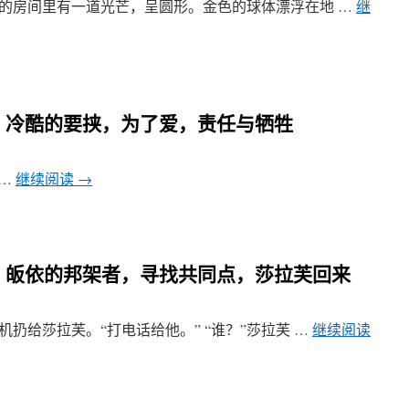
巨大的房间里有一道光芒，呈圆形。金色的球体漂浮在地 …
继
4章 冷酷的要挟，为了爱，责任与牺牲
 …
继续阅读
→
1章 皈依的邦架者，寻找共同点，莎拉芙回来
手机扔给莎拉芙。“打电话给他。” “谁？”莎拉芙 …
继续阅读