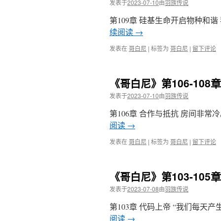
发表于
2023-07-10
由
羽族传说
第109章 硅基生命开启物种和
续阅读
→
发表在
哥白尼
|
标签为
哥白尼
|
留下评论
《哥白尼》第106-10
发表于
2023-07-10
由
羽族传说
第106章 合作与抵抗 房间非
阅读
→
发表在
哥白尼
|
标签为
哥白尼
|
留下评论
《哥白尼》第103-10
发表于
2023-07-08
由
羽族传说
第103章 代码上帝 “我们每
阅读
→