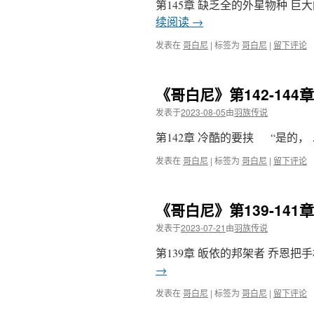
第145章 缺乏全的外星物种 
续阅读
→
发表在
哥白尼
|
标签为
哥白尼
|
留下评论
《哥白尼》第142-14
发表于
2023-08-05
由
羽族传说
第142章 冷酷的要挟 “是的，
发表在
哥白尼
|
标签为
哥白尼
|
留下评论
《哥白尼》第139-14
发表于
2023-07-21
由
羽族传说
第139章 皈依的邦架者 乔恩把
→
发表在
哥白尼
|
标签为
哥白尼
|
留下评论