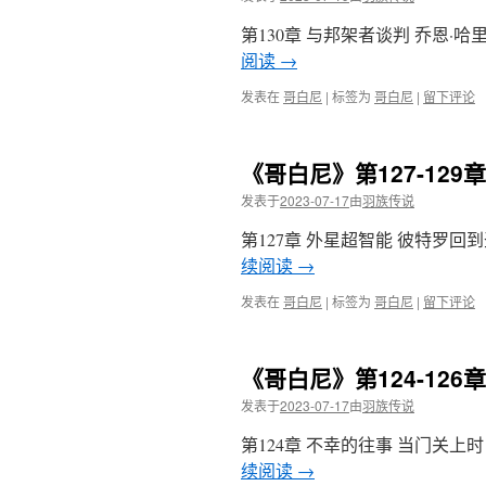
第130章 与邦架者谈判 乔恩
阅读
→
发表在
哥白尼
|
标签为
哥白尼
|
留下评论
《哥白尼》第127-12
发表于
2023-07-17
由
羽族传说
第127章 外星超智能 彼特罗
续阅读
→
发表在
哥白尼
|
标签为
哥白尼
|
留下评论
《哥白尼》第124-12
发表于
2023-07-17
由
羽族传说
第124章 不幸的往事 当门关
续阅读
→