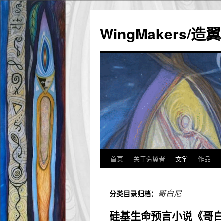
WingMakers/
首页
关于造翼者
文学
作品
跳
至
哥白尼
分类目录归档：
正
硅基生命预言小说《哥
文