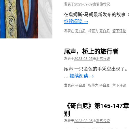
发表于
2023-09-09
由
羽族传说
在詹姆斯•马胡最新发布的故事
继续阅读
→
发表在
哥白尼
|
标签为
哥白尼
|
留下评论
尾声，桥上的旅行者
发表于
2023-08-05
由
羽族传说
尾声 一只金色的手凭空出现了
…
继续阅读
→
发表在
哥白尼
|
标签为
哥白尼
|
留下评论
《哥白尼》第145-14
别
发表于
2023-08-05
由
羽族传说