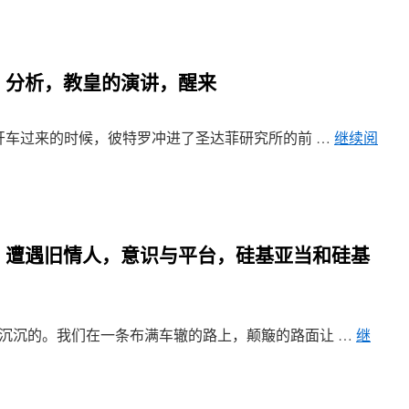
3章 分析，教皇的演讲，醒来
上校开车过来的时候，彼特罗冲进了圣达菲研究所的前 …
继续阅
0章 遭遇旧情人，意识与平台，硅基亚当和硅基
昏昏沉沉的。我们在一条布满车辙的路上，颠簸的路面让 …
继