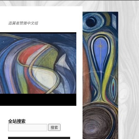
造翼者赞雅中文组
全站搜索