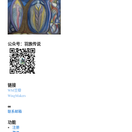
公众号：羽族传说
链接
WM豆瓣
WingMakers
∞
联系邮箱
功能
注册