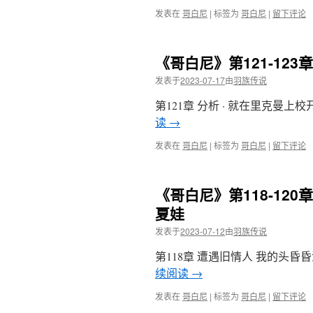
发表在
哥白尼
|
标签为
哥白尼
|
留下评论
《哥白尼》第121-12
发表于
2023-07-17
由
羽族传说
第121章 分析 · 就在里克曼
读
→
发表在
哥白尼
|
标签为
哥白尼
|
留下评论
《哥白尼》第118-12
夏娃
发表于
2023-07-12
由
羽族传说
第118章 遭遇旧情人 我的头
续阅读
→
发表在
哥白尼
|
标签为
哥白尼
|
留下评论