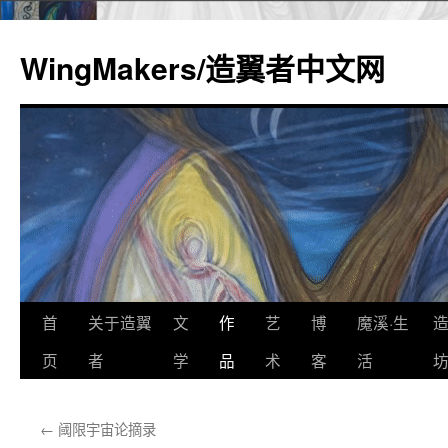
WingMakers/造翼者中文网
首
关于造翼
文
作
艺
博
魔溪·生
跳
页
者
学
品
术
客
活
至
正
←
阈限宇宙论摘录
文