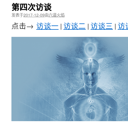
第四次访谈
发表于
2017-12-09
由
六道火焰
点击→
访谈一
|
访谈二
|
访谈三
|
访