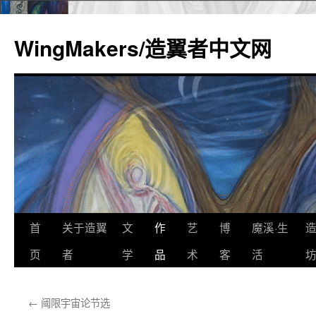
WingMakers/造翼者中文网
首
关于造翼
文
作
艺
博
魔溪·生
跳
页
者
学
品
术
客
活
至
正
←
阈限宇宙论节选
文