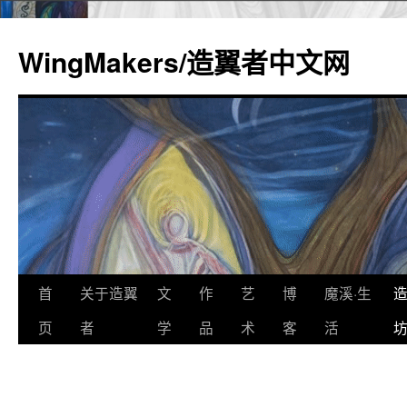
WingMakers/造翼者中文网
首
关于造翼
文
作
艺
博
魔溪·生
跳
页
者
学
品
术
客
活
至
正
文