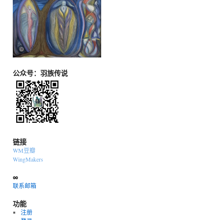
公众号：羽族传说
链接
WM豆瓣
WingMakers
∞
联系邮箱
功能
注册