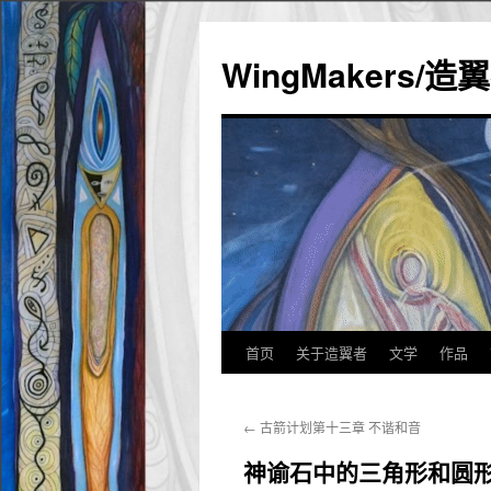
WingMakers/
首页
关于造翼者
文学
作品
跳
至
←
古箭计划第十三章 不谐和音
正
神谕石中的三角形和圆
文