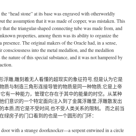
 the “head stone” at its base was engraved with otherworldly
ut the assumption that it was made of copper, was mistaken. This
e that the triangular-shaped connecting tube was made from, and
unknown properties, among them was its ability to organize the
a presence. The original makers of the Oracle had, in a sense,
ir consciousness into the metal medallion, and the medallion
as the nature of this special substance, and it was not hampered by
action.
形浮雕,雕刻着无人看懂的超现实的象征符号,但是认为它是
物质与制造三角形连接导管的物质是同一种物质,它是上帝
中它有一种能力，管理它存在于其中的能量的时空。从某种
他们意识的一个特定面向注入到了金属浮雕里,浮雕散发出
的本质,而它是不受时间,也不受人类关系的限制。 而之前当
在绿房子的门口看到的也是一个圆形的门环：
door with a strange doorknocker—a serpent entwined in a circle