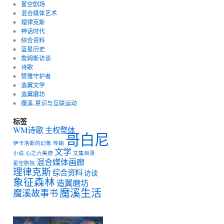
星空剧场
混合媒体艺术
理律克斯
神话时代
综合资料
蓝星历史
詹姆斯访谈
诗歌
赞雅守护者
造翼文学
造翼磨坊
魔溪-意识与互联运动
标签
WM诗歌
主权整体
哥白尼
伊卡洛斯的幻象
传输
文学
小说
心之六美德
文集目录
混合媒体画廊
星空剧院
理律克斯
综合资料
访谈
象征森林
造翼磨坊
魔溪生活
魔溪故事书