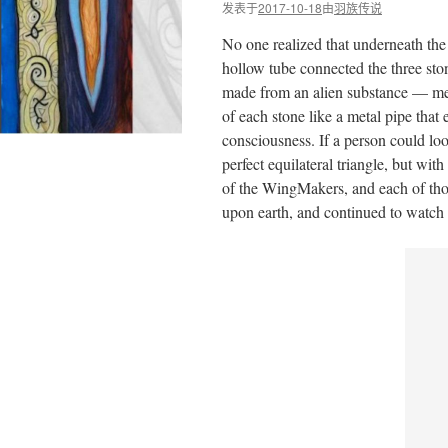
发表于
2017-10-18
由
羽族传说
No one realized that underneath the 
hollow tube connected the three sto
made from an alien substance — meta
of each stone like a metal pipe that
consciousness. If a person could lo
perfect equilateral triangle, but wi
of the WingMakers, and each of thos
upon earth, and continued to watch 