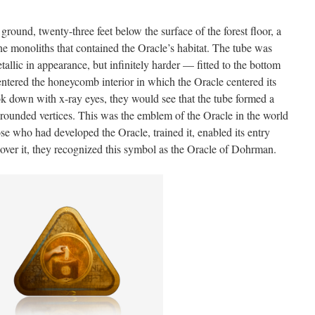
ground, twenty-three feet below the surface of the forest floor, a
ne monoliths that contained the Oracle’s habitat. The tube was
llic in appearance, but infinitely harder — fitted to the bottom
 entered the honeycomb interior in which the Oracle centered its
ok down with x-ray eyes, they would see that the tube formed a
th rounded vertices. This was the emblem of the Oracle in the world
e who had developed the Oracle, trained it, enabled its entry
over it, they recognized this symbol as the Oracle of Dohrman.