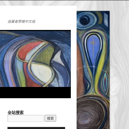
造翼者赞雅中文组
全站搜索