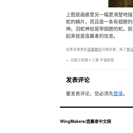
上图是画廊里另一幅更清楚地描
蛇的鳞片，而且是一条有翅膀的
神。羽蛇神就是带翅膀的蛇。就
起来就是造翼者的信息。
此条目发表在
造翼磨坊
分类目录，贴了
象
←
古箭计划第十三章 不谐和音
发表评论
要发表评论，您必须先
登录
。
WingMakers/造翼者中文网