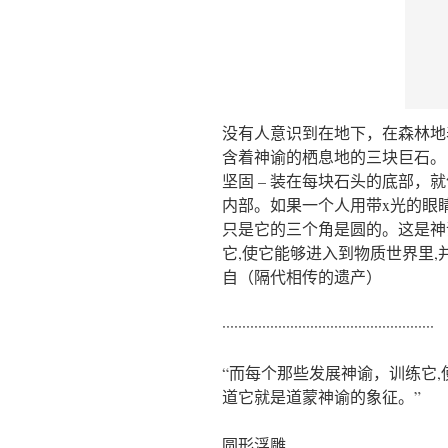
没有人意识到在地下，在森林地
含着神谕的栖息地的三块巨石。 
坚固 – 装在每块石头的底部
内部。如果一个人用带x光的眼
只是它的三个角是圆的。这是神谕
它,使它能够进入到物质世界里,
自（隔代相传的遗产）
·····················································
“而每个那些发展神谕，训练它,
道它就是道蒙神谕的象征。”
圆形浮雕