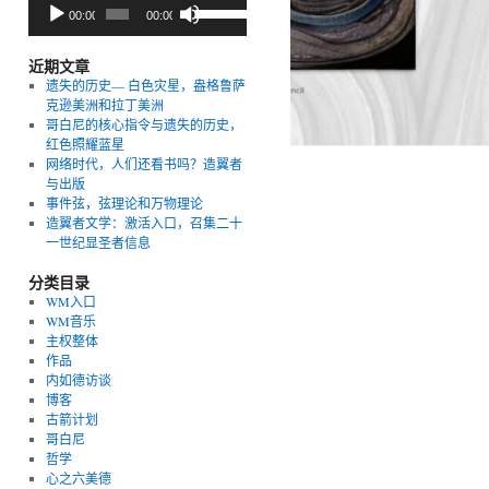
音
使
00:00
00:00
频
用
播
上/
放
下
近期文章
器
箭
遗失的历史— 白色灾星，盎格鲁萨
头
克逊美洲和拉丁美洲
键
哥白尼的核心指令与遗失的历史，
来
红色照耀蓝星
增
网络时代，人们还看书吗？造翼者
高
与出版
或
事件弦，弦理论和万物理论
降
造翼者文学：激活入口，召集二十
低
一世纪显圣者信息
音
量。
分类目录
WM入口
WM音乐
主权整体
作品
内如德访谈
博客
古箭计划
哥白尼
哲学
心之六美德