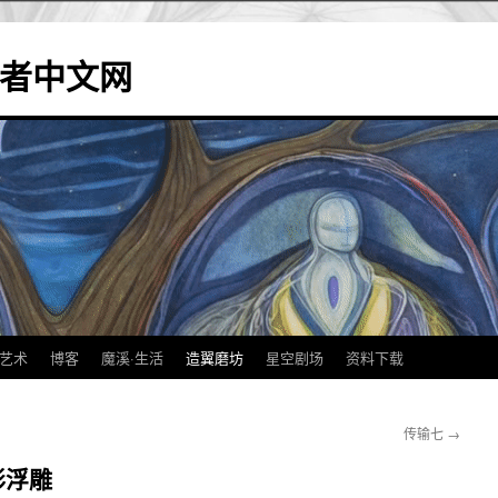
造翼者中文网
艺术
博客
魔溪·生活
造翼磨坊
星空剧场
资料下载
传输七
→
形浮雕