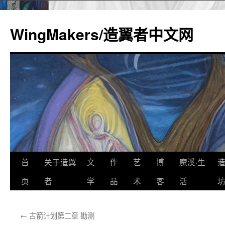
WingMakers/造翼者中文网
首
关于造翼
文
作
艺
博
魔溪·生
跳
页
者
学
品
术
客
活
至
正
←
古箭计划第二章 勘测
文