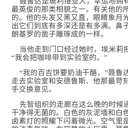
聂鲁达是玻利维亚人，幸运地拥
最英俊的那类相貌之一。有关他的
的。他的头发又黑又直，眼睛象月
出它们到底有多深还是有多满。鼻
朗基罗的凿子雕琢成的一样。
当他走到门口经过她时，埃米莉
“我会把咖啡带到实验室的。”
“我的百吉饼要奶油干酪，”聂鲁
走去实验室和安德鲁斯、他那最苛
手交换意见。
先智组织的走廊在这么晚的时候
干净得无菌的。白色的灰泥墙和白
卤素灯的照耀下闪着微光。空气里