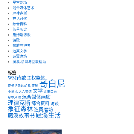
星空剧场
混合媒体艺术
理律克斯
神话时代
综合资料
蓝星历史
詹姆斯访谈
诗歌
赞雅守护者
造翼文学
造翼磨坊
魔溪-意识与互联运动
标签
WM诗歌
主权整体
哥白尼
伊卡洛斯的幻象
传输
文学
小说
心之六美德
文集目录
混合媒体画廊
星空剧院
理律克斯
综合资料
访谈
象征森林
造翼磨坊
魔溪生活
魔溪故事书