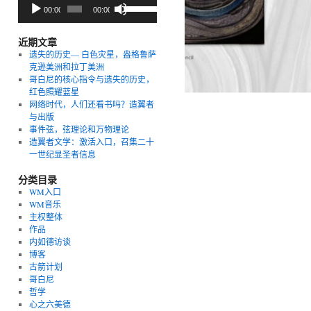
音
使
00:00
00:00
频
用
播
上/
放
下
近期文章
器
箭
遗失的历史— 白色灾星，盎格鲁萨
头
克逊美洲和拉丁美洲
键
哥白尼的核心指令与遗失的历史，
来
红色照耀蓝星
增
网络时代，人们还看书吗？造翼者
高
与出版
或
事件弦，弦理论和万物理论
降
造翼者文学：激活入口，召集二十
低
一世纪显圣者信息
音
量。
分类目录
WM入口
WM音乐
主权整体
作品
内如德访谈
博客
古箭计划
哥白尼
哲学
心之六美德