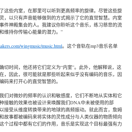
了这些内室，在那里可以听到更高频率的旋律。尽管这些旋
灵，以只有声音能够做到的方式揭示了它的直觉智慧。内室
事件神殿集会的人。我建议你聆听这个音乐，练习慈悲的流
和维持你传输心能量的潜力。”
kers.com/wingmusic/music.html
。这个音轨在mp3音乐名单
确切时间，他还将它们定义为“内室”。此外，他解释说，这
在，因此，很可能就是那些听起来似乎没有编码的音乐，因
编码来打开心的直觉智慧的。
我们对微妙的频率的认识和敏感度，它们不断地从实体和它
种接触的效果也被设计来唤醒我们DNA中未被使用的部
以接受从维度转换带来的地球的高频振动。就此而言，詹姆
和故事都被编码来将实体的灵性成分与人类仪器的物质倾向
这个过程中都有它们的作用，音乐是实现这个目标最强有力