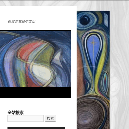
造翼者赞雅中文组
全站搜索