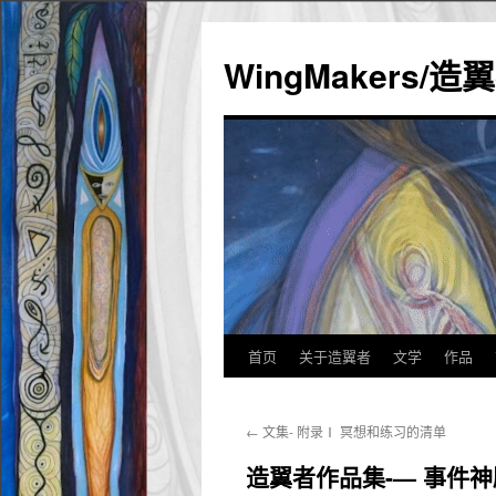
WingMakers/
首页
关于造翼者
文学
作品
跳
至
←
文集- 附录Ⅰ 冥想和练习的清单
正
造翼者作品集-— 事件
文