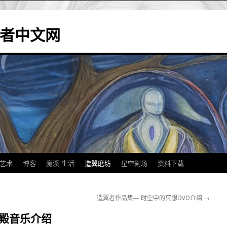
造翼者中文网
艺术
博客
魔溪·生活
造翼磨坊
星空剧场
资料下载
造翼者作品集— 时空中的冥想DVD介绍
→
神殿音乐介绍