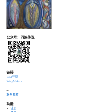
公众号：羽族传说
链接
WM豆瓣
WingMakers
∞
联系邮箱
功能
注册