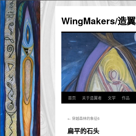
WingMakers/
首页
关于造翼者
文学
作品
跳
至
←
穿越森林的象征6
正
扁平的石头
文