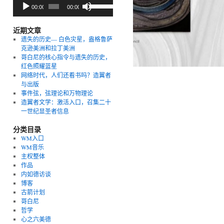
音
使
00:00
00:00
频
用
播
上/
放
下
近期文章
器
箭
遗失的历史— 白色灾星，盎格鲁萨
头
克逊美洲和拉丁美洲
键
哥白尼的核心指令与遗失的历史，
来
红色照耀蓝星
增
网络时代，人们还看书吗？造翼者
高
与出版
或
事件弦，弦理论和万物理论
降
造翼者文学：激活入口，召集二十
低
一世纪显圣者信息
音
量。
分类目录
WM入口
WM音乐
主权整体
作品
内如德访谈
博客
古箭计划
哥白尼
哲学
心之六美德