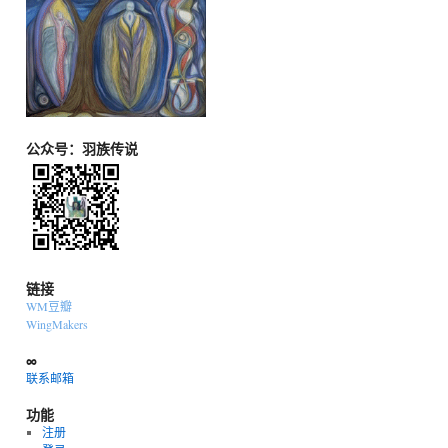
公众号：羽族传说
链接
WM豆瓣
WingMakers
∞
联系邮箱
功能
注册