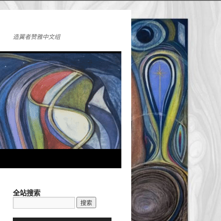
造翼者赞雅中文组
全站搜索