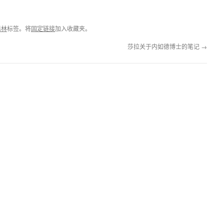
森林
标签。将
固定链接
加入收藏夹。
莎拉关于内如德博士的笔记
→