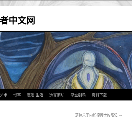
造翼者中文网
艺术
博客
魔溪·生活
造翼磨坊
星空剧场
资料下载
莎拉关于内如德博士的笔记
→