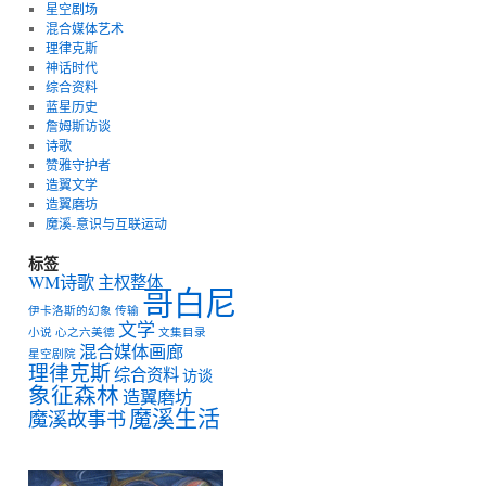
星空剧场
混合媒体艺术
理律克斯
神话时代
综合资料
蓝星历史
詹姆斯访谈
诗歌
赞雅守护者
造翼文学
造翼磨坊
魔溪-意识与互联运动
标签
WM诗歌
主权整体
哥白尼
伊卡洛斯的幻象
传输
文学
小说
心之六美德
文集目录
混合媒体画廊
星空剧院
理律克斯
综合资料
访谈
象征森林
造翼磨坊
魔溪生活
魔溪故事书