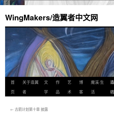
WingMakers/造翼者中文网
首
关于造翼
文
作
艺
博
魔溪·生
跳
页
者
学
品
术
客
活
至
正
←
古箭计划第十章 披露
文