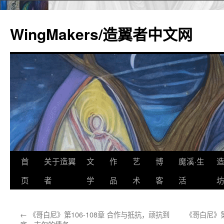
WingMakers/造翼者中文网
首
关于造翼
文
作
艺
博
魔溪·生
跳
页
者
学
品
术
客
活
至
正
←
《哥白尼》第106-108章 合作与抵抗，顽抗到
《哥白尼》第
文