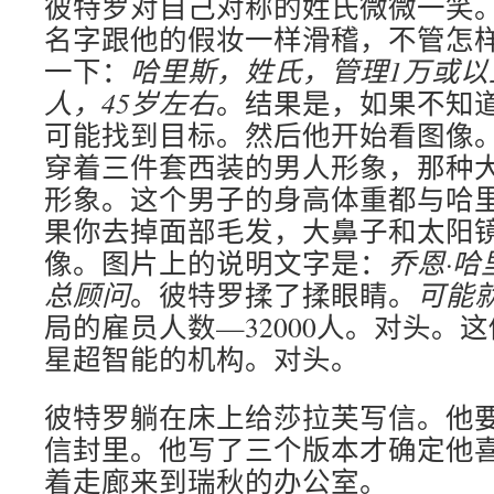
彼特罗对自己对称的姓氏微微一笑
名字跟他的假妆一样滑稽，不管怎
一下：
哈里斯，姓氏，管理1万
或以
人，45岁左右
。结果是，如果不知
可能找到目标。然后他开始看图像
穿着三件套西装的男人形象，那种
形象。这个男子的身高体重都与哈
果你去掉面部毛发，大鼻子和太阳
像。图片上的说明文字是：
乔恩
·
哈
总顾问
。彼特罗揉了揉眼睛。
可能
局的雇员人数—32000人。对头。
星超智能的机构。对头。
彼特罗躺在床上给莎拉芙写信。他
信封里。他写了三个版本才确定他
着走廊来到瑞秋的办公室。