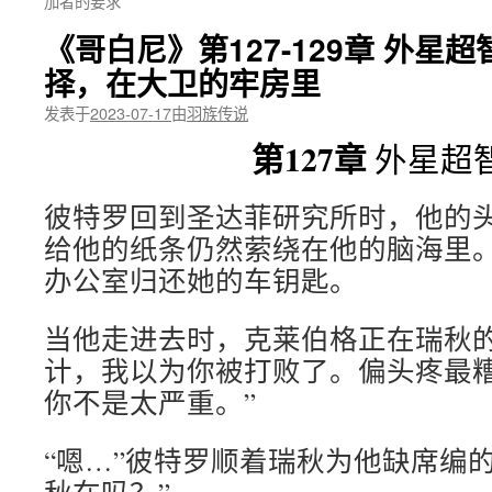
加者的要求
《哥白尼》第127-129章 外星
择，在大卫的牢房里
发表于
2023-07-17
由
羽族传说
第127章
外星超
彼特罗回到圣达菲研究所时，他的
给他的纸条仍然萦绕在他的脑海里
办公室归还她的车钥匙。
当他走进去时，克莱伯格正在瑞秋的
计，我以为你被打败了。偏头疼最
你不是太严重。”
“嗯…”彼特罗顺着瑞秋为他缺席编