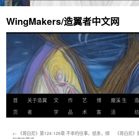
WingMakers/造翼者中文网
首
关于造翼
文
作
艺
博
魔溪·生
跳
页
者
学
品
术
客
活
至
正
←
《哥白尼》第124-126章 不幸的往事，纸条，绑
《哥白尼》第
文